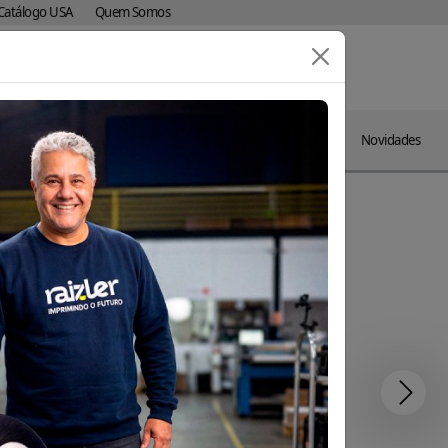
Catálogo USA
Quem Somos
Comprar
contato
blog
Agora
indes
Brindes por
Datas
Catálogos
Novidades
rativos
Segmento
Comemorativas