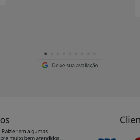
Deixe sua avaliação
os
Clie
 Raizler em algumas
“Trabalho c
re muito bem atendidos.
recomendo 