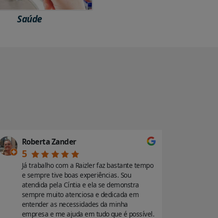
Saúde
Roberta Zander
Renata 
5
5
Já trabalho com a Raizler faz bastante tempo
100000/10
e sempre tive boas experiências. Sou
atendime
atendida pela Cíntia e ela se demonstra
a Natália
sempre muito atenciosa e dedicada em
Tínhamos
entender as necessidades da minha
curto e e
empresa e me ajuda em tudo que é possível.
tivemos u