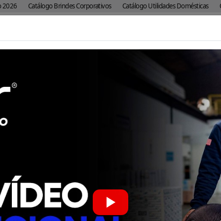
o 2026
Catálogo Brindes Corporativos
Catálogo Utilidades Domésticas
Vendas Corporativas
Pesquisar
os
Materiais de
Casa e
Brindes
Br
Buttons
ia
PDV
Escritório
Personalizados
Corpo