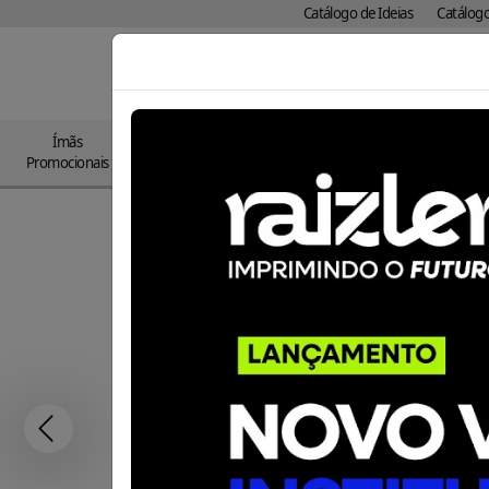
Catálogo de Ideias
Catálog
Pesquisar
Ímãs
Impress
Resinados
DTF
Adesivos
Promocionais
Papelar