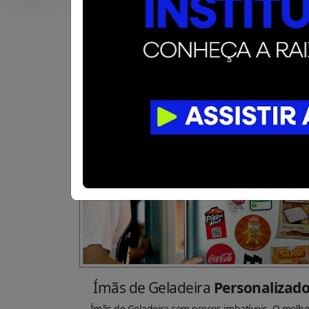
Ímãs de Geladeira
Personalizad
Ímãs de Geladeira com preços imbatíveis. O melho