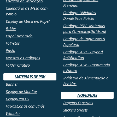
Carteira de Vacinação
Premium
Calendário de Mesa com
Catálogo Utilidades
Wire-o
Domésticas Raizler
Display de Mesa em Papel
Catálogo PDV - Materiais
Folder
para Comunicação Visual
Papel Timbrado
Catálogo de Impressos &
Folhetos
Papelaria
Pasta
Catálogo 2025 - Beyond
ImãGination
Revistas e Catálogos
Catálogo 2026 - Imprimindo
Folder Criativo
o Futuro
MATERIAIS DE PDV
Indústria de Alimentação e
Bebidas
Banner
Display de Monitor
NOVIDADES
Display em PS
Projetos Especiais
Faixas/Lonas com Ilhós
Stickers Sheets
Wobbler