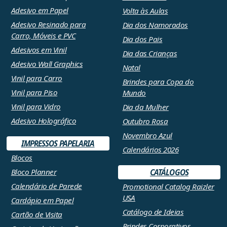
Adesivo em Papel
Volta às Aulas
Adesivo Resinado para
Dia dos Namorados
Carro, Móveis e PVC
Dia dos Pais
Adesivos em Vinil
Dia das Crianças
Adesivo Wall Graphics
Natal
Vinil para Carro
Brindes para Copa do
Vinil para Piso
Mundo
Vinil para Vidro
Dia da Mulher
Adesivo Holográfico
Outubro Rosa
Novembro Azul
IMPRESSOS PAPELARIA
Calendários 2026
Blocos
Bloco Planner
CATÁLOGOS
Calendário de Parede
Promotional Catalog Raizler
USA
Cardápio em Papel
Catálogo de Ideias
Cartão de Visita
Brindes Corporativos