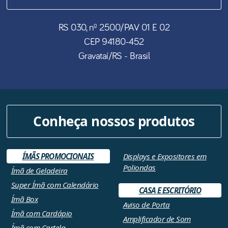
RS 030, nº 2500/PAV 01 E 02
CEP
94180-452
Gravataí
/
RS
- Brasil
Conheça nossos produtos
ÍMÃS PROMOCIONAIS
Displays e Expositores em
Poliondas
Ímã de Geladeira
Super Ímã com Calendário
CASA E ESCRITÓRIO
Ímã Box
Aviso de Porta
Ímã com Cardápio
Amplificador de Som
Ímã com Cartela