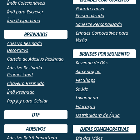
Ímãs Colecionáveis
Guarda-chuva
Ímã para Escrever
Personalizado
Ímã Raspadinha
Squeeze Personalizado
Brindes Corporativos para
RESINADOS
Verão
Adesivo Resinado
Decorativo
BRINDES POR SEGMENTO
Cartela de Adesivo Resinado
Revenda de Gás
Adesivo Resinado
Alimentação
Promocional
Pet Shops
Chaveiro Resinado
Saúde
Ímã Resinado
Lavanderia
Pop Joy para Celular
Educação
DTF
Distribuidora de Água
ADESIVOS
DATAS COMEMORATIVAS
Adesivo Retrô Importado
Dia das Mães