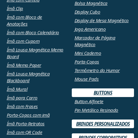
Bolsa Magnética
Ímã Clip
Display Cubo
Ímã com Bloco de
Display de Mesa Magnético
Anotações
Jogo Americano
Ímã com Bloco Calendário
Marcador de Página
Ímã com Cupom
Magnético
Ímã Lousa Magnética Memo
Mini Caderno
Board
Porta-Copos
Ímã Memo Paper
Termômetro do Humor
Ímã Lousa Magnética
Mouse Pads
Blackboard
Ímã Mural
BUTTONS
Ímã para Carro
Button Alfinete
Ímã com Frases
Pin Metálico Resinado
Porta-Copos com imã
Ímã Porta-Retratos
BRINDES PERSONALIZADOS
Ímã com QR Code
BRINDES CORPORATIVOS