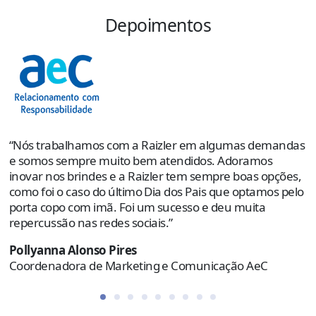
Depoimentos
“
s
e
p
“Nós trabalhamos com a Raizler em algumas demandas
o
e somos sempre muito bem atendidos. Adoramos
e
inovar nos brindes e a Raizler tem sempre boas opções,
como foi o caso do último Dia dos Pais que optamos pelo
R
porta copo com imã. Foi um sucesso e deu muita
C
repercussão nas redes sociais.”
Pollyanna Alonso Pires
Coordenadora de Marketing e Comunicação AeC