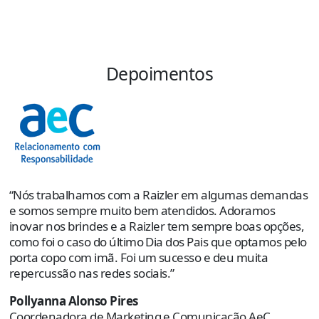
Depoimentos
“
s
e
p
“Nós trabalhamos com a Raizler em algumas demandas
o
e somos sempre muito bem atendidos. Adoramos
e
inovar nos brindes e a Raizler tem sempre boas opções,
como foi o caso do último Dia dos Pais que optamos pelo
R
porta copo com imã. Foi um sucesso e deu muita
C
repercussão nas redes sociais.”
Pollyanna Alonso Pires
Coordenadora de Marketing e Comunicação AeC