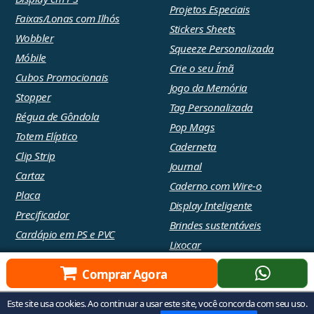
Projetos Especiais
Faixas/Lonas com Ilhós
Stickers Sheets
Wobbler
Squeeze Personalizada
Móbile
Crie o seu Ímã
Cubos Promocionais
Jogo da Memória
Stopper
Tag Personalizada
Régua de Gôndola
Pop Mags
Totem Elíptico
Caderneta
Clip Strip
Journal
Cartaz
Caderno com Wire-o
Placa
Display Inteligente
Precificador
Brindes sustentáveis
Cardápio em PS e PVC
Lixocar
Comprar Agora
© 2026 - Raizler. Todos os direitos reservados |
Política de
Este site usa cookies. Ao continuar a usar este site, você concorda com seu uso.