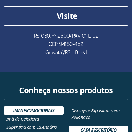
Visite
RS 030, nº 2500/PAV 01 E 02
CEP
94180-452
Gravataí
/
RS
- Brasil
Conheça nossos produtos
ÍMÃS PROMOCIONAIS
Displays e Expositores em
Poliondas
Ímã de Geladeira
Super Ímã com Calendário
CASA E ESCRITÓRIO