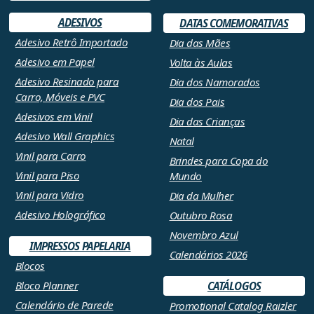
ADESIVOS
DATAS COMEMORATIVAS
Adesivo Retrô Importado
Dia das Mães
Adesivo em Papel
Volta às Aulas
Adesivo Resinado para
Dia dos Namorados
Carro, Móveis e PVC
Dia dos Pais
Adesivos em Vinil
Dia das Crianças
Adesivo Wall Graphics
Natal
Vinil para Carro
Brindes para Copa do
Vinil para Piso
Mundo
Vinil para Vidro
Dia da Mulher
Adesivo Holográfico
Outubro Rosa
Novembro Azul
IMPRESSOS PAPELARIA
Calendários 2026
Blocos
Bloco Planner
CATÁLOGOS
Calendário de Parede
Promotional Catalog Raizler