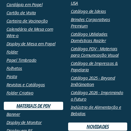
USA
Cardápio em Papel
Catálogo de Ideias
Cartão de Visita
Brindes Corporativos
Carteira de Vacinação
Premium
Calendário de Mesa com
Catálogo Utilidades
Wire-o
Domésticas Raizler
Display de Mesa em Papel
Catálogo PDV - Materiais
Folder
para Comunicação Visual
Papel Timbrado
Catálogo de Impressos &
Folhetos
Papelaria
Pasta
Catálogo 2025 - Beyond
ImãGination
Revistas e Catálogos
Catálogo 2026 - Imprimindo
Folder Criativo
o Futuro
MATERIAIS DE PDV
Indústria de Alimentação e
Bebidas
Banner
Display de Monitor
NOVIDADES
Display em PS