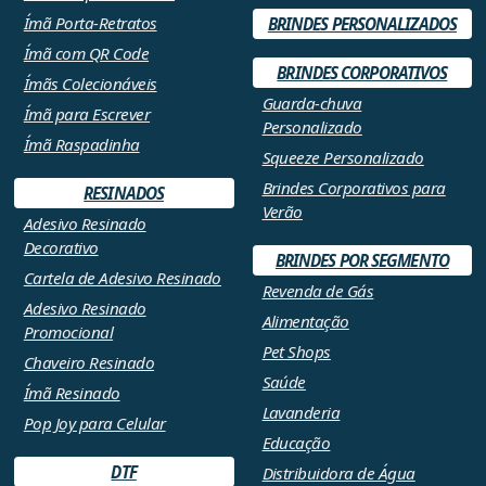
Ímã Porta-Retratos
BRINDES PERSONALIZADOS
Ímã com QR Code
BRINDES CORPORATIVOS
Ímãs Colecionáveis
Guarda-chuva
Ímã para Escrever
Personalizado
Ímã Raspadinha
Squeeze Personalizado
Brindes Corporativos para
RESINADOS
Verão
Adesivo Resinado
Decorativo
BRINDES POR SEGMENTO
Cartela de Adesivo Resinado
Revenda de Gás
Adesivo Resinado
Alimentação
Promocional
Pet Shops
Chaveiro Resinado
Saúde
Ímã Resinado
Lavanderia
Pop Joy para Celular
Educação
DTF
Distribuidora de Água