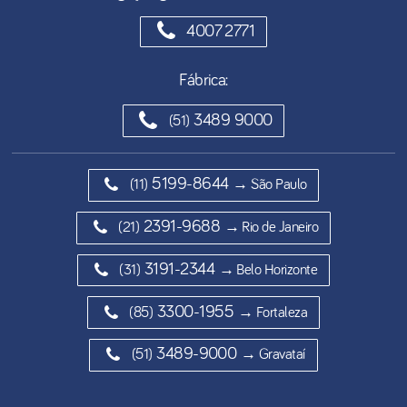
4007 2771
Fábrica:
3489 9000
(51)
5199-8644
(11)
→ São Paulo
2391-9688
(21)
→ Rio de Janeiro
3191-2344
(31)
→ Belo Horizonte
3300-1955
(85)
→ Fortaleza
3489-9000
(51)
→ Gravataí