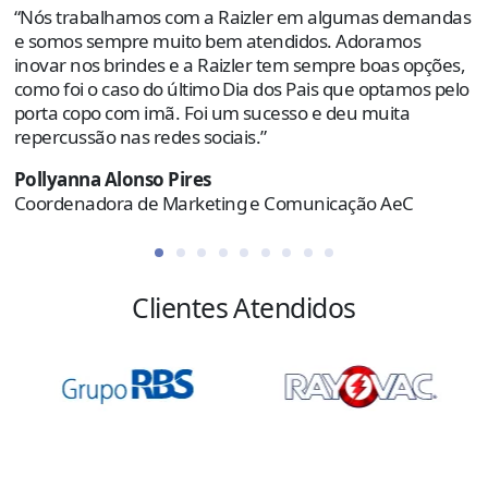
“Nós trabalhamos com a Raizler em algumas demandas
o
e somos sempre muito bem atendidos. Adoramos
e
inovar nos brindes e a Raizler tem sempre boas opções,
como foi o caso do último Dia dos Pais que optamos pelo
R
porta copo com imã. Foi um sucesso e deu muita
C
repercussão nas redes sociais.”
Pollyanna Alonso Pires
Coordenadora de Marketing e Comunicação AeC
Clientes Atendidos