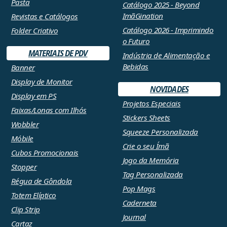
Pasta
Catálogo 2025 - Beyond
ImãGination
Revistas e Catálogos
Catálogo 2026 - Imprimindo
Folder Criativo
o Futuro
MATERIAIS DE PDV
Indústria de Alimentação e
Bebidas
Banner
Display de Monitor
NOVIDADES
Display em PS
Projetos Especiais
Faixas/Lonas com Ilhós
Stickers Sheets
Wobbler
Squeeze Personalizada
Móbile
Crie o seu Ímã
Cubos Promocionais
Jogo da Memória
Stopper
Tag Personalizada
Régua de Gôndola
Pop Mags
Totem Elíptico
Caderneta
Clip Strip
Journal
Cartaz