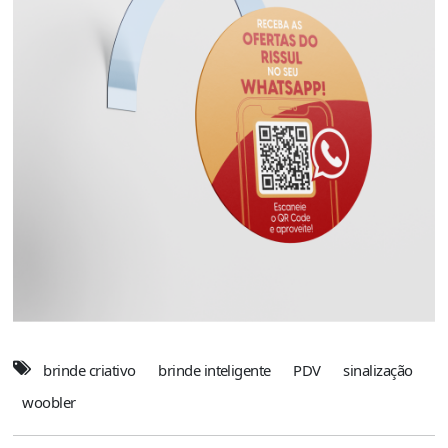
brinde criativo
brinde inteligente
PDV
sinalização
woobler