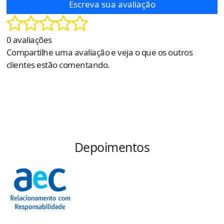
Escreva sua avaliação
0 avaliações
Compartilhe uma avaliação e veja o que os outros
clientes estão comentando.
Depoimentos
“
s
e
p