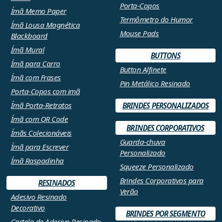
Porta-Copos
Ímã Memo Paper
Termômetro do Humor
Ímã Lousa Magnética
Mouse Pads
Blackboard
Ímã Mural
BUTTONS
Ímã para Carro
Button Alfinete
Ímã com Frases
Pin Metálico Resinado
Porta-Copos com imã
Ímã Porta-Retratos
BRINDES PERSONALIZADOS
Ímã com QR Code
BRINDES CORPORATIVOS
Ímãs Colecionáveis
Guarda-chuva
Ímã para Escrever
Personalizado
Ímã Raspadinha
Squeeze Personalizado
Brindes Corporativos para
RESINADOS
Verão
Adesivo Resinado
Decorativo
BRINDES POR SEGMENTO
Cartela de Adesivo Resinado