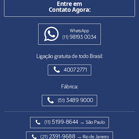
Entre em
Contato Agora:
WhatsApp
98193 0034
(11)
Ligação gratuita de todo Brasil:
4007 2771
Fábrica:
3489 9000
(51)
5199-8644
(11)
→ São Paulo
2391-9688
(21)
→ Rio de Janeiro