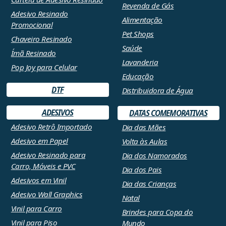
Revenda de Gás
Adesivo Resinado
Alimentação
Promocional
Pet Shops
Chaveiro Resinado
Saúde
Ímã Resinado
Lavanderia
Pop Joy para Celular
Educação
DTF
Distribuidora de Água
ADESIVOS
DATAS COMEMORATIVAS
Adesivo Retrô Importado
Dia das Mães
Adesivo em Papel
Volta às Aulas
Adesivo Resinado para
Dia dos Namorados
Carro, Móveis e PVC
Dia dos Pais
Adesivos em Vinil
Dia das Crianças
Adesivo Wall Graphics
Natal
Vinil para Carro
Brindes para Copa do
Vinil para Piso
Mundo