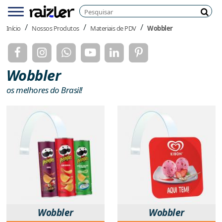
Pesquisar
Menu
Pesq
Início
Nossos Produtos
Materiais de PDV
Wobbler
Wobbler
os melhores do Brasil!
Wobbler
Wobbler