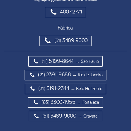
4007 2771
Fábrica:
3489 9000
(51)
5199-8644
(11)
→ São Paulo
2391-9688
(21)
→ Rio de Janeiro
3191-2344
(31)
→ Belo Horizonte
3300-1955
(85)
→ Fortaleza
3489-9000
(51)
→ Gravataí