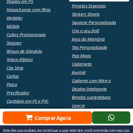
Display em PS
Projetos Especiais
Faixas/Lonas com Ilhós
Stickers Sheets
Wobbler
Squeeze Personalizada
Móbile
Crie o seu Ímã
Cubos Promocionais
Jogo da Memória
Stopper
Tag Personalizada
Régua de Gôndola
Pop Mags
Totem Elíptico
Caderneta
Clip Strip
Journal
Cartaz
Caderno com Wire-o
Placa
Display Inteligente
Precificador
Brindes sustentáveis
Cardápio em PS e PVC
Lixocar
Comprar Agora
© 2026 - Raizler. Todos os direitos reservados |
Política de
Este site usa cookies. Ao continuar a usar este site, você concorda com seu uso.