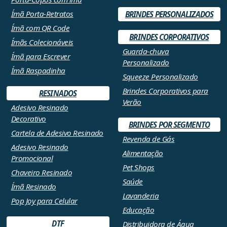
Ímã Porta-Retratos
BRINDES PERSONALIZADOS
Ímã com QR Code
BRINDES CORPORATIVOS
Ímãs Colecionáveis
Guarda-chuva
Ímã para Escrever
Personalizado
Ímã Raspadinha
Squeeze Personalizado
Brindes Corporativos para
RESINADOS
Verão
Adesivo Resinado
Decorativo
BRINDES POR SEGMENTO
Cartela de Adesivo Resinado
Revenda de Gás
Adesivo Resinado
Alimentação
Promocional
Pet Shops
Chaveiro Resinado
Saúde
Ímã Resinado
Lavanderia
Pop Joy para Celular
Educação
DTF
Distribuidora de Água