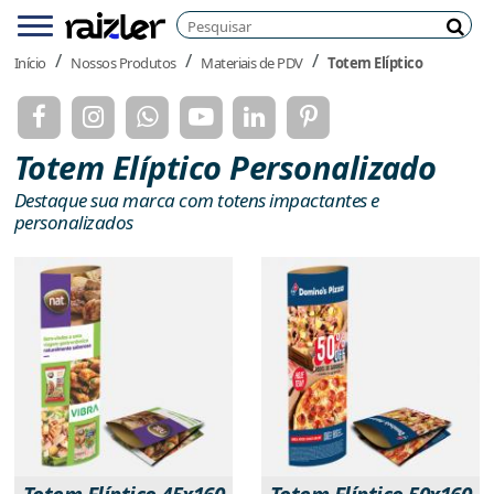
Pesquisar
Menu
Pesq
Início
Nossos Produtos
Materiais de PDV
Totem Elíptico
Totem Elíptico Personalizado
Destaque sua marca com totens impactantes e
personalizados