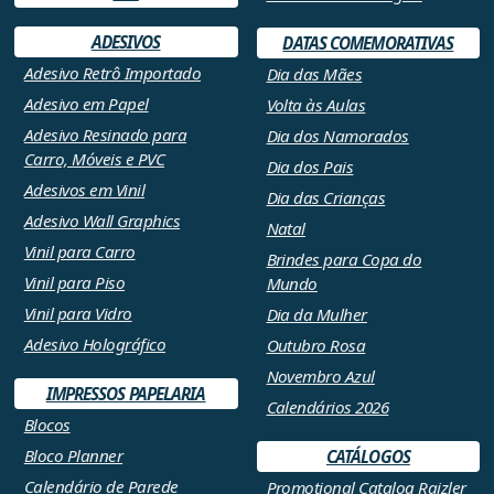
ADESIVOS
DATAS COMEMORATIVAS
Adesivo Retrô Importado
Dia das Mães
Adesivo em Papel
Volta às Aulas
Adesivo Resinado para
Dia dos Namorados
Carro, Móveis e PVC
Dia dos Pais
Adesivos em Vinil
Dia das Crianças
Adesivo Wall Graphics
Natal
Vinil para Carro
Brindes para Copa do
Vinil para Piso
Mundo
Vinil para Vidro
Dia da Mulher
Adesivo Holográfico
Outubro Rosa
Novembro Azul
IMPRESSOS PAPELARIA
Calendários 2026
Blocos
Bloco Planner
CATÁLOGOS
Calendário de Parede
Promotional Catalog Raizler