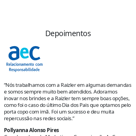
Depoimentos
“
s
e
p
“Nós trabalhamos com a Raizler em algumas demandas
o
e somos sempre muito bem atendidos. Adoramos
e
inovar nos brindes e a Raizler tem sempre boas opções,
como foi o caso do último Dia dos Pais que optamos pelo
R
porta copo com imã. Foi um sucesso e deu muita
C
repercussão nas redes sociais.”
Pollyanna Alonso Pires