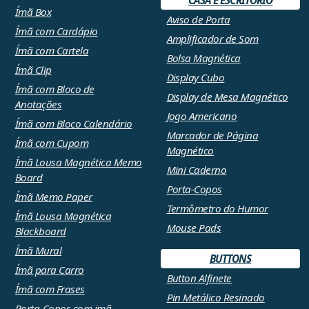
CASA E ESCRITÓRIO
Ímã Box
Aviso de Porta
Ímã com Cardápio
Amplificador de Som
Ímã com Cartela
Bolsa Magnética
Ímã Clip
Display Cubo
Ímã com Bloco de
Display de Mesa Magnético
Anotações
Jogo Americano
Ímã com Bloco Calendário
Marcador de Página
Ímã com Cupom
Magnético
Ímã Lousa Magnética Memo
Mini Caderno
Board
Porta-Copos
Ímã Memo Paper
Termômetro do Humor
Ímã Lousa Magnética
Mouse Pads
Blackboard
Ímã Mural
BUTTONS
Ímã para Carro
Button Alfinete
Ímã com Frases
Pin Metálico Resinado
Porta-Copos com imã