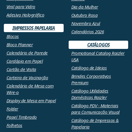
Vinil para Vidro
Dia da Mulher
Adesivo Holográfico
Outubro Rosa
Novembro Azul
IMPRESSOS PAPELARIA
Calendários 2026
Blocos
Bloco Planner
CATÁLOGOS
Calendário de Parede
Promotional Catalog Raizler
USA
Cardápio em Papel
Catálogo de Ideias
Cartão de Visita
Brindes Corporativos
Carteira de Vacinação
Premium
Calendário de Mesa com
Catálogo Utilidades
Wire-o
Domésticas Raizler
Display de Mesa em Papel
Catálogo PDV - Materiais
Folder
para Comunicação Visual
Papel Timbrado
Catálogo de Impressos &
Folhetos
Papelaria