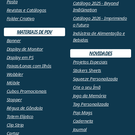
Pasta
Catálogo 2025 - Beyond
ImãGination
Revistas e Catálogos
Catálogo 2026 - Imprimindo
Folder Criativo
o Futuro
MATERIAIS DE PDV
Indústria de Alimentação e
Bebidas
Banner
Display de Monitor
NOVIDADES
Display em PS
Projetos Especiais
Faixas/Lonas com Ilhós
Stickers Sheets
Wobbler
Squeeze Personalizada
Móbile
Crie o seu Ímã
Cubos Promocionais
Jogo da Memória
Stopper
Tag Personalizada
Régua de Gôndola
Pop Mags
Totem Elíptico
Caderneta
Clip Strip
Journal
Cartaz