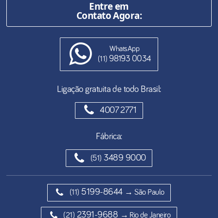
Entre em
Contato Agora:
WhatsApp
98193 0034
(11)
Ligação gratuita de todo Brasil:
4007 2771
Fábrica:
3489 9000
(51)
5199-8644
(11)
→ São Paulo
2391-9688
(21)
→ Rio de Janeiro