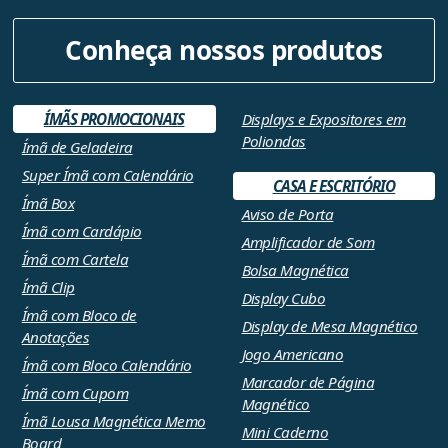
Conheça nossos produtos
ÍMÃS PROMOCIONAIS
Displays e Expositores em
Poliondas
Ímã de Geladeira
Super Ímã com Calendário
CASA E ESCRITÓRIO
Ímã Box
Aviso de Porta
Ímã com Cardápio
Amplificador de Som
Ímã com Cartela
Bolsa Magnética
Ímã Clip
Display Cubo
Ímã com Bloco de
Display de Mesa Magnético
Anotações
Jogo Americano
Ímã com Bloco Calendário
Marcador de Página
Ímã com Cupom
Magnético
Ímã Lousa Magnética Memo
Mini Caderno
Board