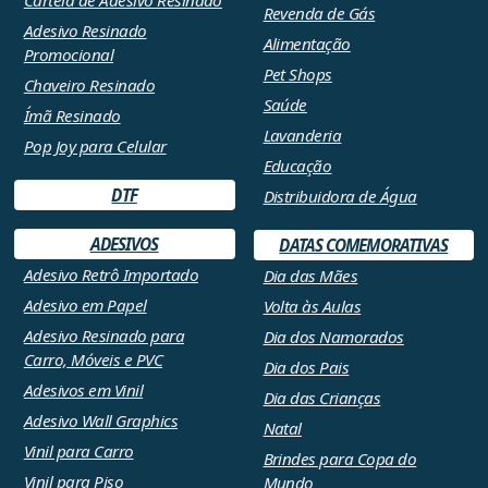
Revenda de Gás
Adesivo Resinado
Alimentação
Promocional
Pet Shops
Chaveiro Resinado
Saúde
Ímã Resinado
Lavanderia
Pop Joy para Celular
Educação
DTF
Distribuidora de Água
ADESIVOS
DATAS COMEMORATIVAS
Adesivo Retrô Importado
Dia das Mães
Adesivo em Papel
Volta às Aulas
Adesivo Resinado para
Dia dos Namorados
Carro, Móveis e PVC
Dia dos Pais
Adesivos em Vinil
Dia das Crianças
Adesivo Wall Graphics
Natal
Vinil para Carro
Brindes para Copa do
Vinil para Piso
Mundo