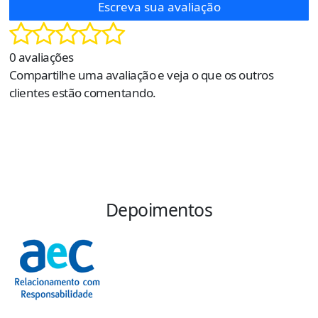
Escreva sua avaliação
0 avaliações
Compartilhe uma avaliação e veja o que os outros
clientes estão comentando.
Depoimentos
“
s
e
p