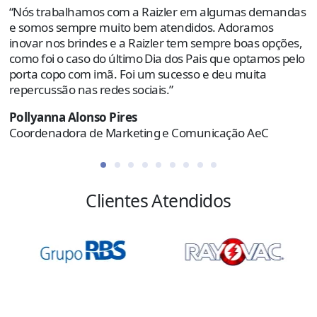
“Nós trabalhamos com a Raizler em algumas demandas
o
e somos sempre muito bem atendidos. Adoramos
e
inovar nos brindes e a Raizler tem sempre boas opções,
como foi o caso do último Dia dos Pais que optamos pelo
R
porta copo com imã. Foi um sucesso e deu muita
C
repercussão nas redes sociais.”
Pollyanna Alonso Pires
Coordenadora de Marketing e Comunicação AeC
Clientes Atendidos