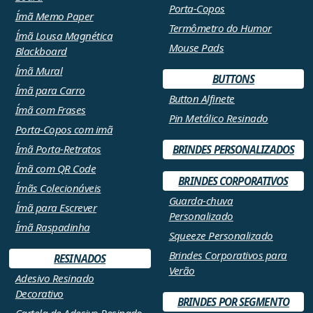
Porta-Copos
Ímã Memo Paper
Termômetro do Humor
Ímã Lousa Magnética
Mouse Pads
Blackboard
Ímã Mural
BUTTONS
Ímã para Carro
Button Alfinete
Ímã com Frases
Pin Metálico Resinado
Porta-Copos com imã
Ímã Porta-Retratos
BRINDES PERSONALIZADOS
Ímã com QR Code
BRINDES CORPORATIVOS
Ímãs Colecionáveis
Guarda-chuva
Ímã para Escrever
Personalizado
Ímã Raspadinha
Squeeze Personalizado
Brindes Corporativos para
RESINADOS
Verão
Adesivo Resinado
Decorativo
BRINDES POR SEGMENTO
Cartela de Adesivo Resinado