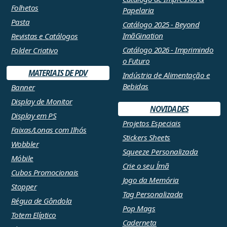
Folhetos
Papelaria
Pasta
Catálogo 2025 - Beyond
ImãGination
Revistas e Catálogos
Catálogo 2026 - Imprimindo
Folder Criativo
o Futuro
MATERIAIS DE PDV
Indústria de Alimentação e
Bebidas
Banner
Display de Monitor
NOVIDADES
Display em PS
Projetos Especiais
Faixas/Lonas com Ilhós
Stickers Sheets
Wobbler
Squeeze Personalizada
Móbile
Crie o seu Ímã
Cubos Promocionais
Jogo da Memória
Stopper
Tag Personalizada
Régua de Gôndola
Pop Mags
Totem Elíptico
Caderneta