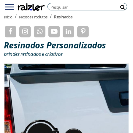
Pesquisar
Menu
Pesq
Início
Nossos Produtos
Resinados
Resinados Personalizados
brindes resinados e criativos