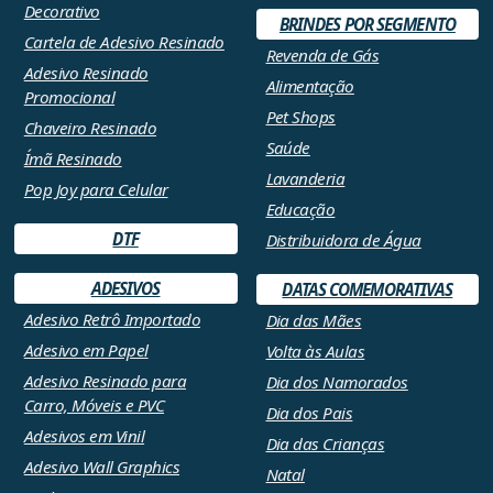
Decorativo
BRINDES POR SEGMENTO
Cartela de Adesivo Resinado
Revenda de Gás
Adesivo Resinado
Alimentação
Promocional
Pet Shops
Chaveiro Resinado
Saúde
Ímã Resinado
Lavanderia
Pop Joy para Celular
Educação
DTF
Distribuidora de Água
ADESIVOS
DATAS COMEMORATIVAS
Adesivo Retrô Importado
Dia das Mães
Adesivo em Papel
Volta às Aulas
Adesivo Resinado para
Dia dos Namorados
Carro, Móveis e PVC
Dia dos Pais
Adesivos em Vinil
Dia das Crianças
Adesivo Wall Graphics
Natal