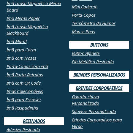
Ímã Lousa Magnética Memo
Mini Caderno
Board
Porta-Copos
Ímã Memo Paper
Termômetro do Humor
Ímã Lousa Magnética
Mouse Pads
Blackboard
Ímã Mural
BUTTONS
Ímã para Carro
Button Alfinete
Ímã com Frases
Pin Metálico Resinado
Porta-Copos com imã
Ímã Porta-Retratos
BRINDES PERSONALIZADOS
Ímã com QR Code
BRINDES CORPORATIVOS
Ímãs Colecionáveis
Guarda-chuva
Ímã para Escrever
Personalizado
Ímã Raspadinha
Squeeze Personalizado
Brindes Corporativos para
RESINADOS
Verão
Adesivo Resinado