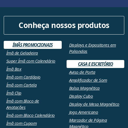
Conheça nossos produtos
ÍMÃS PROMOCIONAIS
Displays e Expositores em
Poliondas
Ímã de Geladeira
Super Ímã com Calendário
CASA E ESCRITÓRIO
Ímã Box
Aviso de Porta
Ímã com Cardápio
Amplificador de Som
Ímã com Cartela
Bolsa Magnética
Ímã Clip
Display Cubo
Ímã com Bloco de
Display de Mesa Magnético
Anotações
Jogo Americano
Ímã com Bloco Calendário
Marcador de Página
Ímã com Cupom
Magnético