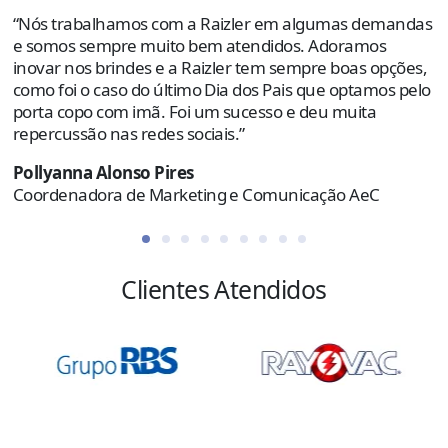
p
“Nós trabalhamos com a Raizler em algumas demandas
o
e somos sempre muito bem atendidos. Adoramos
e
inovar nos brindes e a Raizler tem sempre boas opções,
como foi o caso do último Dia dos Pais que optamos pelo
R
porta copo com imã. Foi um sucesso e deu muita
C
repercussão nas redes sociais.”
Pollyanna Alonso Pires
Coordenadora de Marketing e Comunicação AeC
Clientes Atendidos