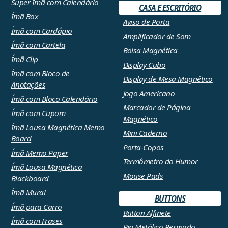
Super Ímã com Calendário
CASA E ESCRITÓRIO
Ímã Box
Aviso de Porta
Ímã com Cardápio
Amplificador de Som
Ímã com Cartela
Bolsa Magnética
Ímã Clip
Display Cubo
Ímã com Bloco de
Display de Mesa Magnético
Anotações
Jogo Americano
Ímã com Bloco Calendário
Marcador de Página
Ímã com Cupom
Magnético
Ímã Lousa Magnética Memo
Mini Caderno
Board
Porta-Copos
Ímã Memo Paper
Termômetro do Humor
Ímã Lousa Magnética
Mouse Pads
Blackboard
Ímã Mural
BUTTONS
Ímã para Carro
Button Alfinete
Ímã com Frases
Pin Metálico Resinado