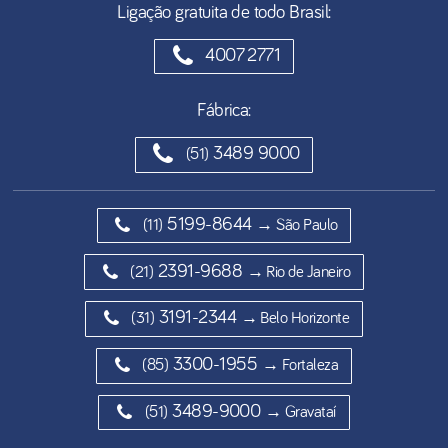
Ligação gratuita de todo Brasil:
4007 2771
Fábrica:
3489 9000
(51)
5199-8644
(11)
→ São Paulo
2391-9688
(21)
→ Rio de Janeiro
3191-2344
(31)
→ Belo Horizonte
3300-1955
(85)
→ Fortaleza
3489-9000
(51)
→ Gravataí