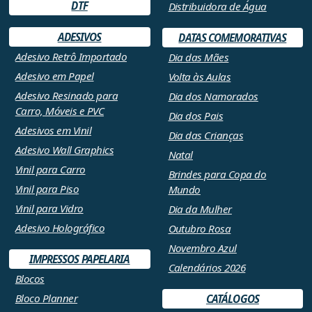
DTF
Distribuidora de Água
ADESIVOS
DATAS COMEMORATIVAS
Adesivo Retrô Importado
Dia das Mães
Adesivo em Papel
Volta às Aulas
Adesivo Resinado para
Dia dos Namorados
Carro, Móveis e PVC
Dia dos Pais
Adesivos em Vinil
Dia das Crianças
Adesivo Wall Graphics
Natal
Vinil para Carro
Brindes para Copa do
Vinil para Piso
Mundo
Vinil para Vidro
Dia da Mulher
Adesivo Holográfico
Outubro Rosa
Novembro Azul
IMPRESSOS PAPELARIA
Calendários 2026
Blocos
Bloco Planner
CATÁLOGOS