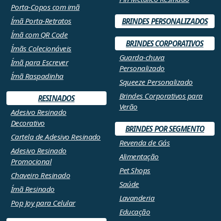
Porta-Copos com imã
Ímã Porta-Retratos
BRINDES PERSONALIZADOS
Ímã com QR Code
BRINDES CORPORATIVOS
Ímãs Colecionáveis
Guarda-chuva
Ímã para Escrever
Personalizado
Ímã Raspadinha
Squeeze Personalizado
Brindes Corporativos para
RESINADOS
Verão
Adesivo Resinado
Decorativo
BRINDES POR SEGMENTO
Cartela de Adesivo Resinado
Revenda de Gás
Adesivo Resinado
Alimentação
Promocional
Pet Shops
Chaveiro Resinado
Saúde
Ímã Resinado
Lavanderia
Pop Joy para Celular
Educação