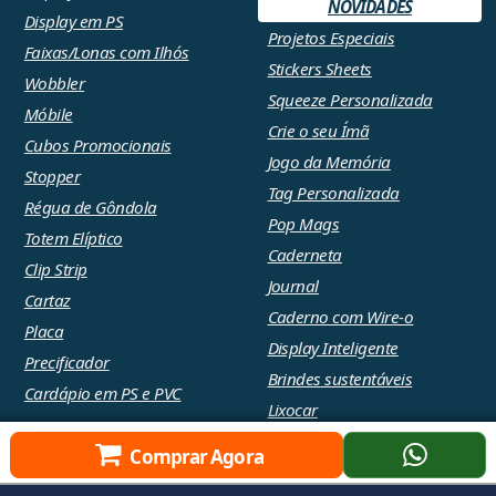
NOVIDADES
Display em PS
Projetos Especiais
Faixas/Lonas com Ilhós
Stickers Sheets
Wobbler
Squeeze Personalizada
Móbile
Crie o seu Ímã
Cubos Promocionais
Jogo da Memória
Stopper
Tag Personalizada
Régua de Gôndola
Pop Mags
Totem Elíptico
Caderneta
Clip Strip
Journal
Cartaz
Caderno com Wire-o
Placa
Display Inteligente
Precificador
Brindes sustentáveis
Cardápio em PS e PVC
Lixocar
Comprar Agora