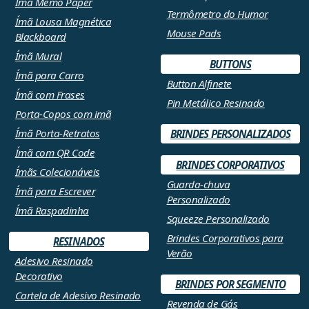
Ímã Memo Paper
Termômetro do Humor
Ímã Lousa Magnética
Mouse Pads
Blackboard
Ímã Mural
BUTTONS
Ímã para Carro
Button Alfinete
Ímã com Frases
Pin Metálico Resinado
Porta-Copos com imã
Ímã Porta-Retratos
BRINDES PERSONALIZADOS
Ímã com QR Code
BRINDES CORPORATIVOS
Ímãs Colecionáveis
Guarda-chuva
Ímã para Escrever
Personalizado
Ímã Raspadinha
Squeeze Personalizado
Brindes Corporativos para
RESINADOS
Verão
Adesivo Resinado
Decorativo
BRINDES POR SEGMENTO
Cartela de Adesivo Resinado
Revenda de Gás