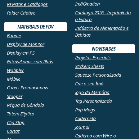
ImãGination
Revistas e Catálogos
Catálogo 2026 - Imprimindo
Folder Criativo
o Futuro
MATERIAIS DE PDV
Indústria de Alimentação e
Bebidas
Banner
Display de Monitor
NOVIDADES
Display em PS
Projetos Especiais
Faixas/Lonas com Ilhós
Stickers Sheets
Wobbler
Squeeze Personalizada
Móbile
Crie o seu Ímã
Cubos Promocionais
Jogo da Memória
Stopper
Tag Personalizada
Régua de Gôndola
Pop Mags
Totem Elíptico
Caderneta
Clip Strip
Journal
Cartaz
Caderno com Wire-o