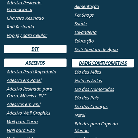
Adesivo Resinado
Alimentação
Promocional
Pet Shops
Chaveiro Resinado
Saúde
Ímã Resinado
Lavanderia
Pop Joy para Celular
Educação
DTF
Distribuidora de Água
ADESIVOS
DATAS COMEMORATIVAS
Adesivo Retrô Importado
Dia das Mães
Adesivo em Papel
Volta às Aulas
Adesivo Resinado para
Dia dos Namorados
Carro, Móveis e PVC
Dia dos Pais
Adesivos em Vinil
Dia das Crianças
Adesivo Wall Graphics
Natal
Vinil para Carro
Brindes para Copa do
Vinil para Piso
Mundo