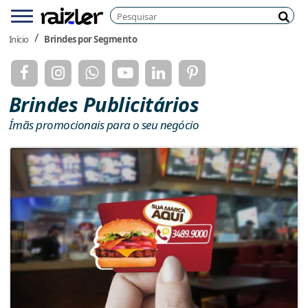
Pesquisar
Menu
Pesq
Início
Brindes por Segmento
Brindes Publicitários
Ímãs promocionais para o seu negócio