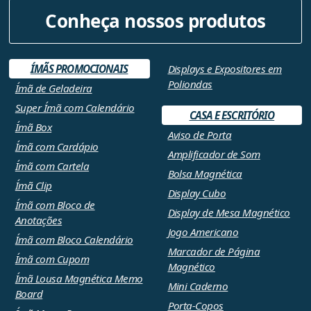
Conheça nossos produtos
ÍMÃS PROMOCIONAIS
Displays e Expositores em
Poliondas
Ímã de Geladeira
Super Ímã com Calendário
CASA E ESCRITÓRIO
Ímã Box
Aviso de Porta
Ímã com Cardápio
Amplificador de Som
Ímã com Cartela
Bolsa Magnética
Ímã Clip
Display Cubo
Ímã com Bloco de
Display de Mesa Magnético
Anotações
Jogo Americano
Ímã com Bloco Calendário
Marcador de Página
Ímã com Cupom
Magnético
Ímã Lousa Magnética Memo
Mini Caderno
Board
Porta-Copos