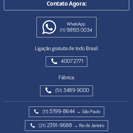
Contato Agora:
WhatsApp
98193 0034
(11)
Ligação gratuita de todo Brasil:
4007 2771
Fábrica:
3489 9000
(51)
5199-8644
(11)
→ São Paulo
2391-9688
(21)
→ Rio de Janeiro