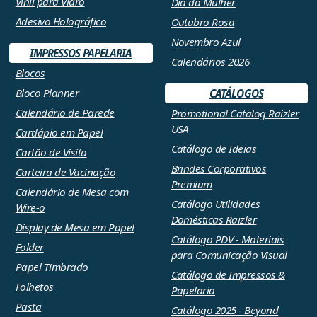
Vinil para Vidro
Dia da Mulher
Adesivo Holográfico
Outubro Rosa
Novembro Azul
IMPRESSOS PAPELARIA
Calendários 2026
Blocos
Bloco Planner
CATÁLOGOS
Calendário de Parede
Promotional Catalog Raizler
USA
Cardápio em Papel
Catálogo de Ideias
Cartão de Visita
Brindes Corporativos
Carteira de Vacinação
Premium
Calendário de Mesa com
Catálogo Utilidades
Wire-o
Domésticas Raizler
Display de Mesa em Papel
Catálogo PDV - Materiais
Folder
para Comunicação Visual
Papel Timbrado
Catálogo de Impressos &
Folhetos
Papelaria
Pasta
Catálogo 2025 - Beyond