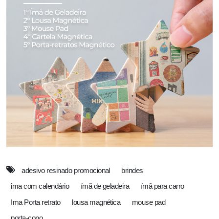
adesivo resinado promocional
brindes
ima com calendário
ímã de geladeira
ímã para carro
Ima Porta retrato
lousa magnética
mouse pad
porta-copo