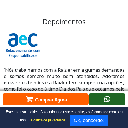
Depoimentos
“
s
e
p
“Nós trabalhamos com a Raizler em algumas demandas
o
e somos sempre muito bem atendidos. Adoramos
e
inovar nos brindes e a Raizler tem sempre boas opções,
como foi o caso do último Dia dos Pais que optamos pelo
R
porta copo com imã. Foi um sucesso e deu muita
C
Comprar Agora
repercussão nas redes sociais.”
Pollyanna Alonso Pires
Este site usa cookies. Ao continuar a usar este site, você concorda com seu
Coordenadora de Marketing e Comunicação AeC
Ok, concordo!
uso.
Política de privacidade