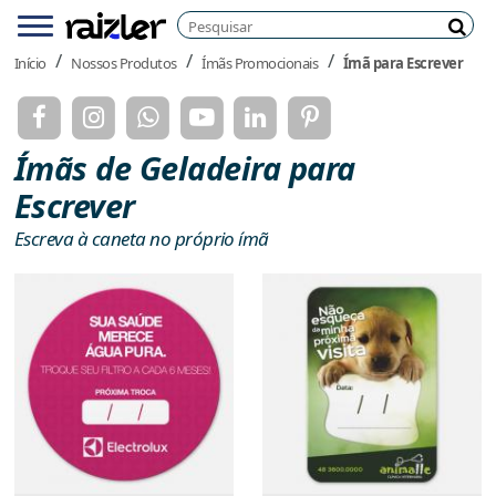
Pesquisar
Menu
Pesq
Início
Nossos Produtos
Ímãs Promocionais
Ímã para Escrever
Ímãs de Geladeira para
Escrever
Escreva à caneta no próprio ímã