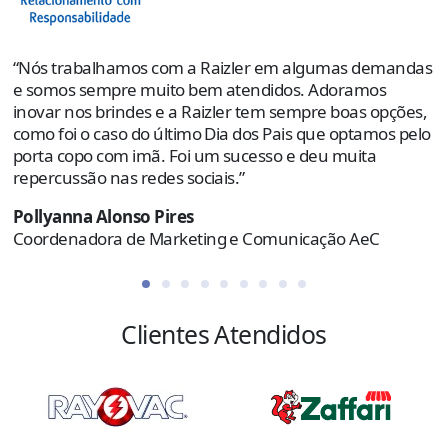
s
e
p
“Nós trabalhamos com a Raizler em algumas demandas
o
e somos sempre muito bem atendidos. Adoramos
e
inovar nos brindes e a Raizler tem sempre boas opções,
como foi o caso do último Dia dos Pais que optamos pelo
R
porta copo com imã. Foi um sucesso e deu muita
C
repercussão nas redes sociais.”
Pollyanna Alonso Pires
Coordenadora de Marketing e Comunicação AeC
Clientes Atendidos