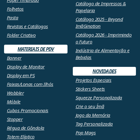
Catálogo de Impressos &
Folhetos
Papelaria
Pasta
Catálogo 2025 - Beyond
ImãGination
Revistas e Catálogos
Catálogo 2026 - Imprimindo
Folder Criativo
o Futuro
MATERIAIS DE PDV
Indústria de Alimentação e
Bebidas
Banner
Display de Monitor
NOVIDADES
Display em PS
Projetos Especiais
Faixas/Lonas com Ilhós
Stickers Sheets
Wobbler
Squeeze Personalizada
Móbile
Crie o seu Ímã
Cubos Promocionais
Jogo da Memória
Stopper
Tag Personalizada
Régua de Gôndola
Pop Mags
Totem Elíptico