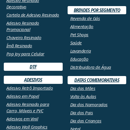
Adesivo Resinado
Decorativo
BRINDES POR SEGMENTO
Cartela de Adesivo Resinado
Revenda de Gás
Adesivo Resinado
Alimentação
Promocional
Pet Shops
Chaveiro Resinado
Saúde
Ímã Resinado
Lavanderia
Pop Joy para Celular
Educação
DTF
Distribuidora de Água
ADESIVOS
DATAS COMEMORATIVAS
Adesivo Retrô Importado
Dia das Mães
Adesivo em Papel
Volta às Aulas
Adesivo Resinado para
Dia dos Namorados
Carro, Móveis e PVC
Dia dos Pais
Adesivos em Vinil
Dia das Crianças
Adesivo Wall Graphics
Natal