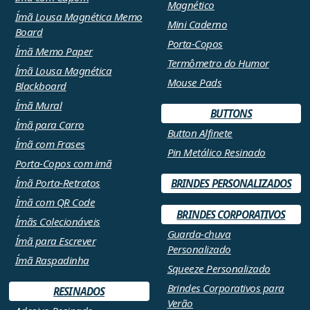
Magnético
Ímã Lousa Magnética Memo
Mini Caderno
Board
Porta-Copos
Ímã Memo Paper
Termômetro do Humor
Ímã Lousa Magnética
Mouse Pads
Blackboard
Ímã Mural
BUTTONS
Ímã para Carro
Button Alfinete
Ímã com Frases
Pin Metálico Resinado
Porta-Copos com imã
Ímã Porta-Retratos
BRINDES PERSONALIZADOS
Ímã com QR Code
BRINDES CORPORATIVOS
Ímãs Colecionáveis
Guarda-chuva
Ímã para Escrever
Personalizado
Ímã Raspadinha
Squeeze Personalizado
Brindes Corporativos para
RESINADOS
Verão