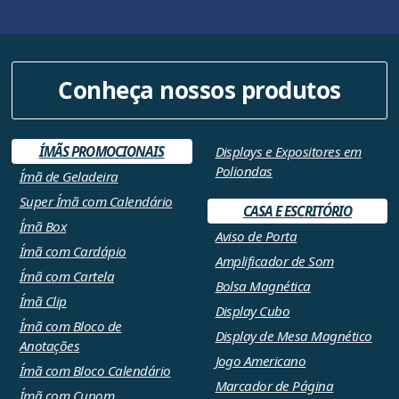
Conheça nossos produtos
ÍMÃS PROMOCIONAIS
Displays e Expositores em
Poliondas
Ímã de Geladeira
Super Ímã com Calendário
CASA E ESCRITÓRIO
Ímã Box
Aviso de Porta
Ímã com Cardápio
Amplificador de Som
Ímã com Cartela
Bolsa Magnética
Ímã Clip
Display Cubo
Ímã com Bloco de
Display de Mesa Magnético
Anotações
Jogo Americano
Ímã com Bloco Calendário
Marcador de Página
Ímã com Cupom