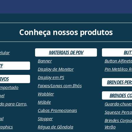
Conheça nossos produtos
elular
MATERIAIS DE PDV
BUT
Banner
Button Alfinet
TF
Display de Monitor
Pin Metálico 
Display em PS
IVOS
BRINDES PE
Faixas/Lonas com Ilhós
Importado
Wobbler
pel
BRINDES C
Móbile
do para Carro,
Guarda-chuva
Cubos Promocionais
Squeeze Perso
il
Stopper
Brindes Corpo
raphics
Régua de Gôndola
Verão