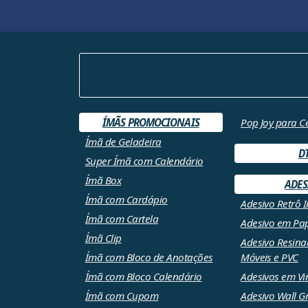
ÍMÃS PROMOCIONAIS
Pop Joy para C
Ímã de Geladeira
D
Super Ímã com Calendário
Ímã Box
ADES
Ímã com Cardápio
Adesivo Retrô 
Ímã com Cartela
Adesivo em Pa
Ímã Clip
Adesivo Resina
Ímã com Bloco de Anotações
Móveis e PVC
Ímã com Bloco Calendário
Adesivos em Vin
Ímã com Cupom
Adesivo Wall G