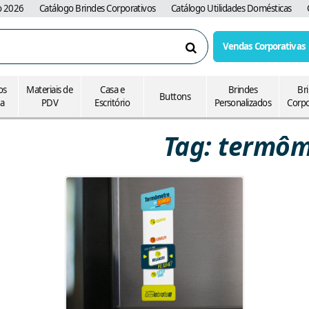
o 2026
Catálogo Brindes Corporativos
Catálogo Utilidades Domésticas
Vendas Corporativas
Pesquisar
os
Materiais de
Casa e
Brindes
Br
Buttons
ia
PDV
Escritório
Personalizados
Corpo
Tag: termô