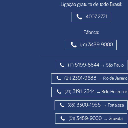
Ligação gratuita de todo Brasil:
4007 2771
Fábrica:
3489 9000
(51)
5199-8644
(11)
→ São Paulo
2391-9688
(21)
→ Rio de Janeiro
3191-2344
(31)
→ Belo Horizonte
3300-1955
(85)
→ Fortaleza
3489-9000
(51)
→ Gravataí