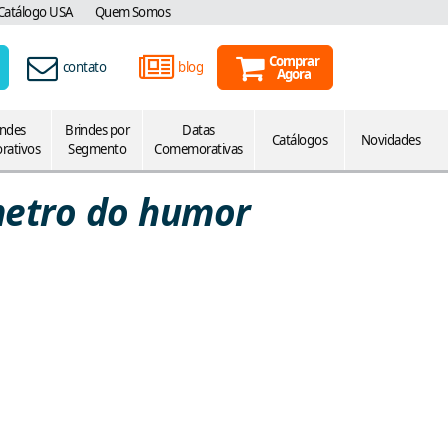
Catálogo USA
Quem Somos
Comprar
contato
blog
Agora
indes
Brindes por
Datas
Catálogos
Novidades
rativos
Segmento
Comemorativas
metro do humor