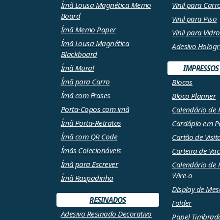
Ímã Lousa Magnética Memo
Vinil para Carr
Board
Vinil para Piso
Ímã Memo Paper
Vinil para Vidro
Ímã Lousa Magnética
Adesivo Hologr
Blackboard
Ímã Mural
IMPRESSOS
Ímã para Carro
Blocos
Ímã com Frases
Bloco Planner
Porta-Copos com imã
Calendário de 
Ímã Porta-Retratos
Cardápio em P
Ímã com QR Code
Cartão de Visit
Ímãs Colecionáveis
Carteira de Va
Ímã para Escrever
Calendário de
Wire-o
Ímã Raspadinha
Display de Mes
RESINADOS
Folder
Adesivo Resinado Decorativo
Papel Timbrad