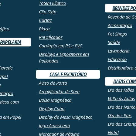
o
Totem Elíptico
BRINDES P
Clip Strip
Revenda de G
Cartaz
Alimentação
áfico
Placa
Pet Shops
Precificador
 PAPELARIA
Saúde
Cardápio em PS e PVC
Lavanderia
Displays e Expositores em
Educação
Poliondas
Parede
Distribuidora
CASA E ESCRITÓRIO
apel
DATAS COM
Aviso de Porta
a
Dia das Mães
Amplificador de Som
cinação
Volta às Aulas
Bolsa Magnética
 Mesa com
Dia dos Namo
Display Cubo
Dia dos Pais
a em Papel
Display de Mesa Magnético
Dia das Crian
Jogo Americano
Natal
o
Marcador de Página