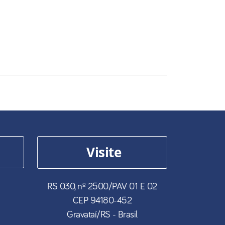
Visite
RS 030, nº 2500/PAV 01 E 02
CEP
94180-452
Gravataí
/
RS
- Brasil