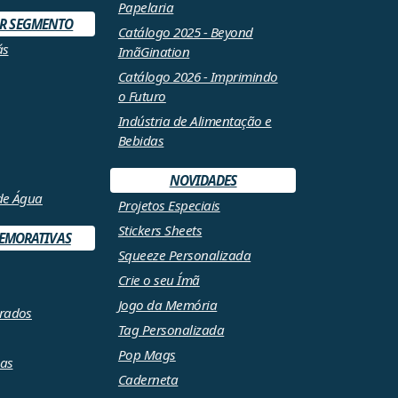
Papelaria
OR SEGMENTO
Catálogo 2025 - Beyond
ás
ImãGination
Catálogo 2026 - Imprimindo
o Futuro
Indústria de Alimentação e
Bebidas
NOVIDADES
 de Água
Projetos Especiais
Stickers Sheets
EMORATIVAS
Squeeze Personalizada
Crie o seu Ímã
Jogo da Memória
rados
Tag Personalizada
Pop Mags
ças
Caderneta