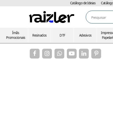
Catálogo de Ideias
Catálog
Pesquisar
Ímãs
Impress
Resinados
DTF
Adesivos
Promocionais
Papelar