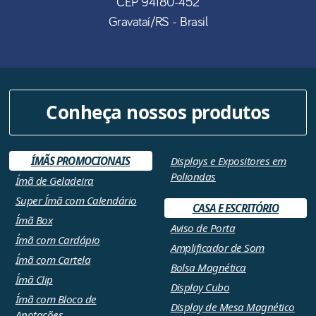
CEP
94180-452
Gravataí
/
RS
- Brasil
Conheça nossos produtos
ÍMÃS PROMOCIONAIS
Displays e Expositores em
Poliondas
Ímã de Geladeira
Super Ímã com Calendário
CASA E ESCRITÓRIO
Ímã Box
Aviso de Porta
Ímã com Cardápio
Amplificador de Som
Ímã com Cartela
Bolsa Magnética
Ímã Clip
Display Cubo
Ímã com Bloco de
Display de Mesa Magnético
Anotações