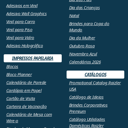
Adesivos em Vinil
Dia das Crianças
Adesivo Wall Graphics
Natal
Vinil para Carro
Brindes para Copa do
Vinil para Piso
Mundo
Vinil para Vidro
Dia da Mulher
Adesivo Holográfico
Outubro Rosa
Novembro Azul
IMPRESSOS PAPELARIA
Calendários 2026
Blocos
Bloco Planner
CATÁLOGOS
Calendário de Parede
Promotional Catalog Raizler
USA
Cardápio em Papel
Catálogo de Ideias
Cartão de Visita
Brindes Corporativos
Carteira de Vacinação
Premium
Calendário de Mesa com
Catálogo Utilidades
Wire-o
Domésticas Raizler