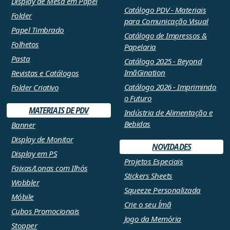
Display de Mesa em Papel
Catálogo PDV - Materiais
Folder
para Comunicação Visual
Papel Timbrado
Catálogo de Impressos &
Folhetos
Papelaria
Pasta
Catálogo 2025 - Beyond
ImãGination
Revistas e Catálogos
Catálogo 2026 - Imprimindo
Folder Criativo
o Futuro
MATERIAIS DE PDV
Indústria de Alimentação e
Bebidas
Banner
Display de Monitor
NOVIDADES
Display em PS
Projetos Especiais
Faixas/Lonas com Ilhós
Stickers Sheets
Wobbler
Squeeze Personalizada
Móbile
Crie o seu Ímã
Cubos Promocionais
Jogo da Memória
Stopper