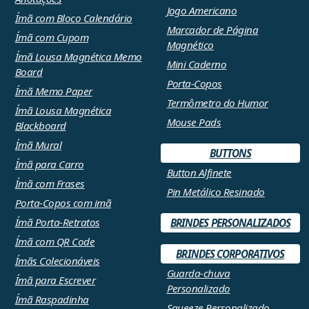
Jogo Americano
Ímã com Bloco Calendário
Marcador de Página
Ímã com Cupom
Magnético
Ímã Lousa Magnética Memo
Mini Caderno
Board
Porta-Copos
Ímã Memo Paper
Termômetro do Humor
Ímã Lousa Magnética
Mouse Pads
Blackboard
Ímã Mural
BUTTONS
Ímã para Carro
Button Alfinete
Ímã com Frases
Pin Metálico Resinado
Porta-Copos com imã
Ímã Porta-Retratos
BRINDES PERSONALIZADOS
Ímã com QR Code
BRINDES CORPORATIVOS
Ímãs Colecionáveis
Guarda-chuva
Ímã para Escrever
Personalizado
Ímã Raspadinha
Squeeze Personalizado