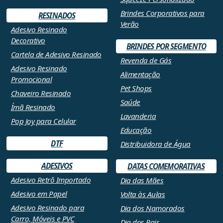
Brindes Corporativos para
RESINADOS
Verão
Adesivo Resinado
Decorativo
BRINDES POR SEGMENTO
Cartela de Adesivo Resinado
Revenda de Gás
Adesivo Resinado
Alimentação
Promocional
Pet Shops
Chaveiro Resinado
Saúde
Ímã Resinado
Lavanderia
Pop Joy para Celular
Educação
DTF
Distribuidora de Água
ADESIVOS
DATAS COMEMORATIVAS
Adesivo Retrô Importado
Dia das Mães
Adesivo em Papel
Volta às Aulas
Adesivo Resinado para
Dia dos Namorados
Carro, Móveis e PVC
Dia dos Pais