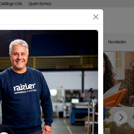
Catálogo USA
Quem Somos
Comprar
contato
blog
Agora
indes
Brindes por
Datas
Catálogos
Novidades
rativos
Segmento
Comemorativas