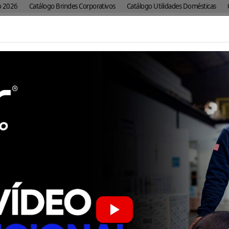
o 2026
Catálogo Brindes Corporativos
Catálogo Utilidades Domésticas
Vendas Corporativas
Pesquisar
os
Materiais de
Casa e
Brindes
Br
Buttons
ia
PDV
Escritório
Personalizados
Corpo