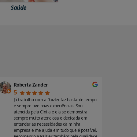
Saúde
Roberta Zander
Renata 
5
5
Já trabalho com a Raizler faz bastante tempo
100000/10
e sempre tive boas experiências. Sou
atendime
atendida pela Cíntia e ela se demonstra
a Natália
sempre muito atenciosa e dedicada em
Tínhamos
entender as necessidades da minha
curto e e
empresa e me ajuda em tudo que é possível.
tivemos u
Recomendo a Raizler também pela qualidade
resolveu