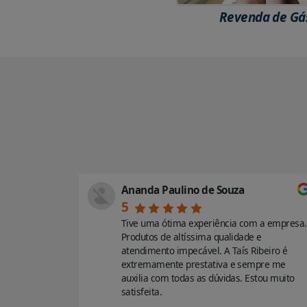
Revenda de Gá
Ananda Paulino de Souza
5
vilhoso,
Tive uma ótima experiência com a empresa.
hegou em
Produtos de altíssima qualidade e
e do
atendimento impecável. A Taís Ribeiro é
ndo!!!
extremamente prestativa e sempre me
auxilia com todas as dúvidas. Estou muito
satisfeita.