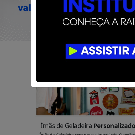
Ímãs de Geladeira
Personalizad
Ímãs de Geladeira com preços imbatíveis. O melho