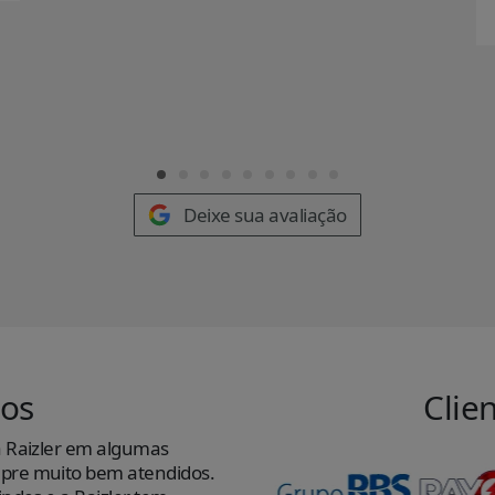
Deixe sua avaliação
os
Clie
 Raizler em algumas
“Trabalho c
re muito bem atendidos.
recomendo 