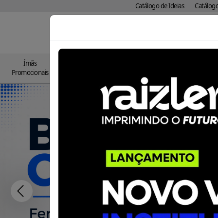
Catálogo de Ideias
Catálog
Pesquisar
Ímãs
Impress
Resinados
DTF
Adesivos
Promocionais
Papelar