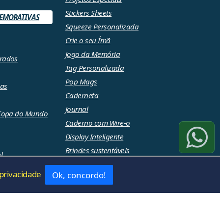
Stickers Sheets
EMORATIVAS
Squeeze Personalizada
Crie o seu Ímã
Jogo da Memória
rados
Tag Personalizada
Pop Mags
ças
Caderneta
Journal
 Copa do Mundo
Caderno com Wire-o
Display Inteligente
Brindes sustentáveis
l
Lixocar
026
 privacidade
Ok, concordo!
idade