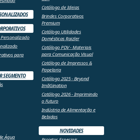
Resinado
Catálogo de Ideias
RSONALIZADOS
Brindes Corporativos
Premium
ORPORATIVOS
Catálogo Utilidades
 Personalizado
Domésticas Raizler
nalizado
Catálogo PDV - Materiais
para Comunicação Visual
rativos para
Catálogo de Impressos &
Papelaria
OR SEGMENTO
Catálogo 2025 - Beyond
ás
ImãGination
Catálogo 2026 - Imprimindo
o Futuro
Indústria de Alimentação e
Bebidas
NOVIDADES
 de Água
Projetos Especiais