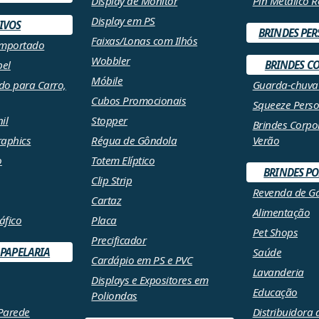
Display de Monitor
Pin Metálico 
Display em PS
IVOS
BRINDES PE
Faixas/Lonas com Ilhós
Importado
Wobbler
pel
BRINDES C
Móbile
do para Carro,
Guarda-chuva
Cubos Promocionais
Squeeze Perso
il
Stopper
Brindes Corpo
raphics
Régua de Gôndola
Verão
o
Totem Elíptico
BRINDES P
Clip Strip
Revenda de G
Cartaz
Alimentação
áfico
Placa
Pet Shops
Precificador
 PAPELARIA
Saúde
Cardápio em PS e PVC
Lavanderia
Displays e Expositores em
Educação
Poliondas
Parede
Distribuidora