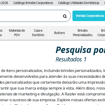
o 2026
Catálogo Brindes Corporativos
Catálogo Utilidades Domésticas
Vendas Corporativas
Pesquisar
os
Materiais de
Casa e
Brindes
Br
Buttons
ia
PDV
Escritório
Personalizados
Corpo
Pesquisa por
Resultados 1
e itens personalizados, incluindo brindes personalizados, í
amente desenvolvidos para atender às suas necessidades d
des personalizados que certamente deixarão uma impressão
ntir que sua marca esteja sempre à vista. Além disso, noss
teriais de marketing e divulgação. A Raizler está comprome
onar o sucesso de sua empresa. Explore nossas ofertas exclu