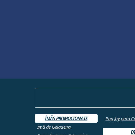
ÍMÃS PROMOCIONAIS
Pop Joy para C
Ímã de Geladeira
D