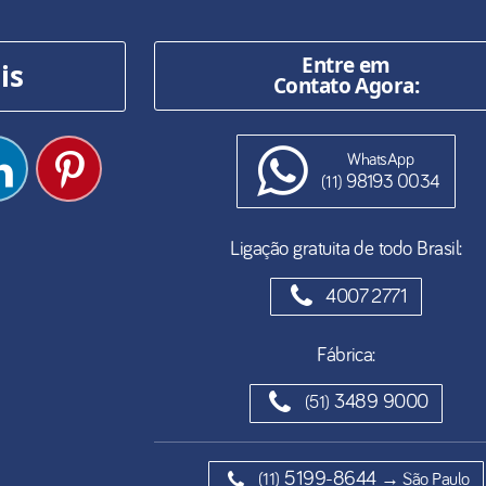
Entre em
is
Contato Agora:
WhatsApp
98193 0034
(11)
Ligação gratuita de todo Brasil:
4007 2771
Fábrica:
3489 9000
(51)
5199-8644
(11)
→ São Paulo