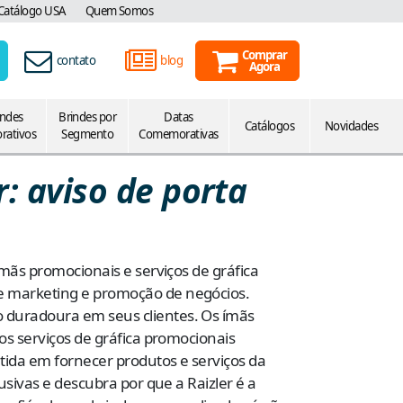
Catálogo USA
Quem Somos
Comprar
contato
blog
Agora
indes
Brindes por
Datas
Catálogos
Novidades
rativos
Segmento
Comemorativas
: aviso de porta
mãs promocionais e serviços de gráfica
e marketing e promoção de negócios.
 duradoura em seus clientes. Os ímãs
os serviços de gráfica promocionais
tida em fornecer produtos e serviços da
sivas e descubra por que a Raizler é a