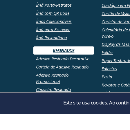
Ímã Porta-Retratos
Cardápio em P
Ímã com QR Code
Cartão de Visit
Ímãs Colecionáveis
Carteira de Va
Ímã para Escrever
Calendário de
Wire-o
Ímã Raspadinha
Display de Mes
RESINADOS
Folder
Adesivo Resinado Decorativo
Papel Timbrad
Cartela de Adesivo Resinado
Folhetos
Adesivo Resinado
Pasta
Promocional
Revistas e Cat
Chaveiro Resinado
Folder Criativo
Ímã Resinado
Este site usa cookies. Ao conti
© 20