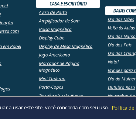
CASA E ESCRITÓRIO
apel
DATAS COM
Aviso de Porta
a
Dia das Mães
Amplificador de Som
cinação
Volta às Aulas
Bolsa Magnética
 Mesa com
Dia dos Namo
Display Cubo
Dia dos Pais
a em Papel
Display de Mesa Magnético
Dia das Crian
Jogo Americano
Natal
o
Marcador de Página
Magnético
Brindes para
Mini Caderno
Dia da Mulher
Porta-Copos
Outubro Rosa
álogos
Termômetro do Humor
Novembro Azu
Mouse Pads
Calendários 2
nuar a usar este site, você concorda com seu uso.
Política de
26 - Raizler. Todos os direitos reservados |
Política de privac