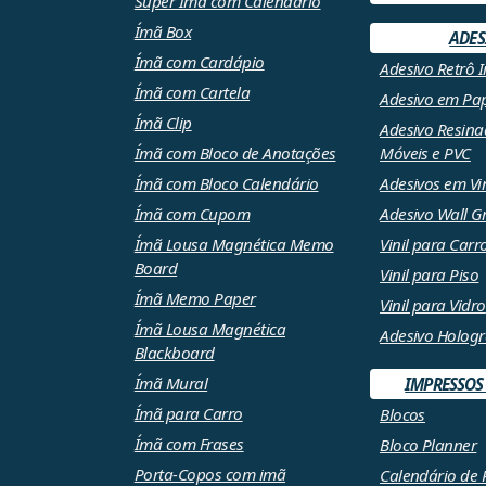
Super Ímã com Calendário
Ímã Box
ADES
Ímã com Cardápio
Adesivo Retrô 
Ímã com Cartela
Adesivo em Pa
Ímã Clip
Adesivo Resina
Ímã com Bloco de Anotações
Móveis e PVC
Ímã com Bloco Calendário
Adesivos em Vin
Ímã com Cupom
Adesivo Wall G
Ímã Lousa Magnética Memo
Vinil para Carr
Board
Vinil para Piso
Ímã Memo Paper
Vinil para Vidro
Ímã Lousa Magnética
Adesivo Hologr
Blackboard
Ímã Mural
IMPRESSOS
Ímã para Carro
Blocos
Ímã com Frases
Bloco Planner
Porta-Copos com imã
Calendário de 