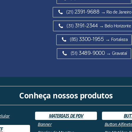
2391-9688
(21)
→ Rio de Janeiro
3191-2344
(31)
→ Belo Horizonte
3300-1955
(85)
→ Fortaleza
3489-9000
(51)
→ Gravataí
Conheça nossos produtos
elular
MATERIAIS DE PDV
BUT
Banner
Button Alfinet
TF